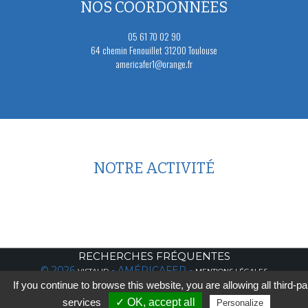
NOS COORDONNÉES
05 61 70 02 90
64 chemin Fenouillet 31200 Toulouse
americafer1@orange.fr
NOTRE ACTIVITÉ
RECHERCHES FRÉQUENTES
© 2026
- AMÉRICAFER -
VISTALID
MENTIONS LÉGALES
If you continue to browse this website, you are allowing all third-pa
services
✓ OK, accept all
Personalize