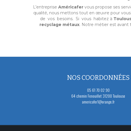
L’entreprise
Américafer
vous propose ses serv
qualité, nous mettons tout en œuvre pour vou
de vos besoins. Si vous habitez à
Toulou
recyclage métaux
. Notre métier est avant 
NOS COORDONNÉES
05 61 70 02 90
64 chemin Fenouillet 31200 Toulouse
americafer1@orange.fr