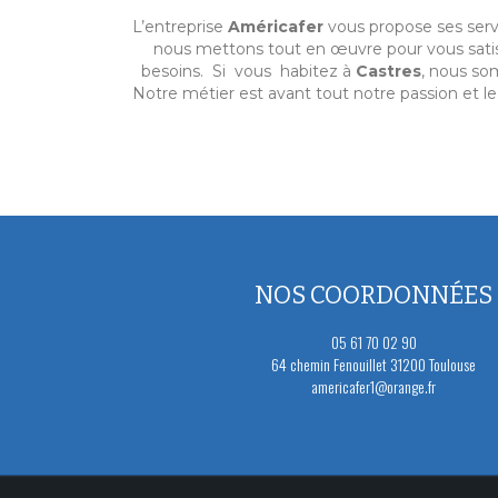
L’entreprise
Américafer
vous propose ses ser
nous mettons tout en œuvre pour vous sat
besoins. Si vous habitez à
Castres
, nous so
Notre métier est avant tout notre passion et le 
NOS COORDONNÉES
05 61 70 02 90
64 chemin Fenouillet 31200 Toulouse
americafer1@orange.fr